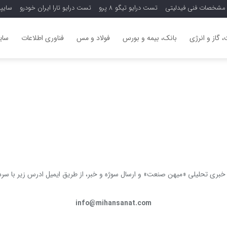
مشخصات فنی فیدلیتی
تست درایو تیگو 8 پرو
تست درایو تارا ایران خودرو
سایپ
 گاز و انرژی
بانک، بیمه و بورس
فولاد و مس
فناوری اطلاعات
سایر
ه خبری تحلیلی «میهن صنعت» و ارسال سوژه و خبر، از طریق ایمیل ادرس زیر با سرد
info@mihansanat.com