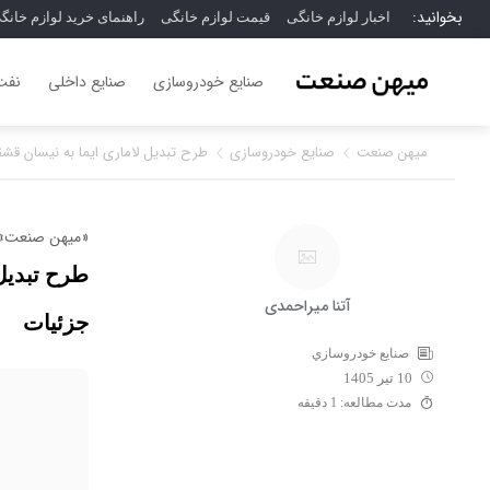
بخوانید:
اخبار لوازم خانگی
قیمت لوازم خانگی
راهنمای خرید لوازم خانگ
صنایع خودروسازی
صنایع داخلی
نفت،
میهن صنعت
صنايع خودروسازي
طرح تبدیل لاماری ایما به نیسان قش
«میهن صنعت»:
طرح تبدیل
آتنا میراحمدی
جزئیات
صنايع خودروسازي
10 تیر 1405
مدت مطالعه: 1 دقیقه