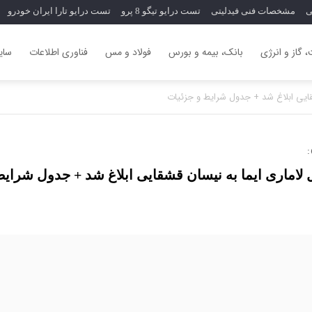
ی
مشخصات فنی فیدلیتی
تست درایو تیگو 8 پرو
تست درایو تارا ایران خودرو
 گاز و انرژی
بانک، بیمه و بورس
فولاد و مس
فناوری اطلاعات
سایر
قایی ابلاغ شد + جدول شرایط و جزئیات
 لاماری ایما به نیسان قشقایی ابلاغ شد + جدول شرایط